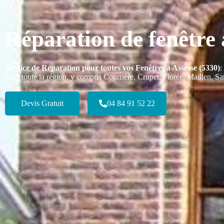
Réparation de fenêtre 
Service de Réparation pour toutes vos Fenêtres à Assesse (5330)
:
dans toute la région, y compris Courrière, Crupet, Florée, Maillen, S
Devis Gratuit
04 84 91 52 22