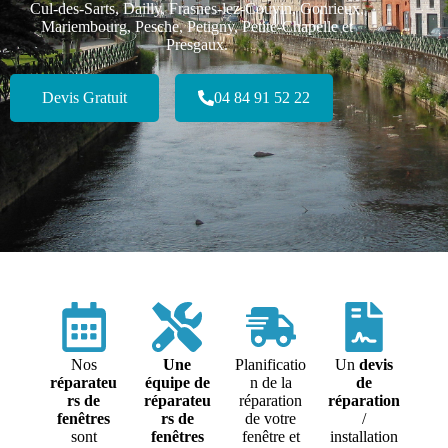
Cul-des-Sarts, Dailly, Frasnes-lez-Couvin, Gonrieux,
Mariembourg, Pesche, Petigny, Petite-Chapelle et
Presgaux.
Devis Gratuit
04 84 91 52 22
Nos
Une
Planificatio
Un
devis
réparateu
équipe de
n de la
de
rs de
réparateu
réparation
réparation
fenêtres
rs de
de votre
/
sont
fenêtres
fenêtre et
installation