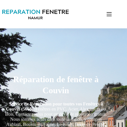
Réparation de fenêtre à
Couvin
Service de Réparation pour toutes vos Fenêtres à
Couvin (5660)
: Fenêtres en PVC, Acier, Aluminium ou
Bois. Contactez nous pour un devis de réparation gratuit.
Nous sommes actifs dans toute la région, y compris
Aublain, Boussu-en-Fagne, Le Brûly, Brûly-de-Pesche,