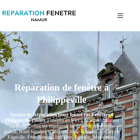
Réparation de fenêtre à
Philippeville
Service de Réparation pour toutes vos Fenêtres à
Philippeville (5600)
: Fenêtres en PVC, Acier, Aluminium
ou Bois. Contactez nous pour un devis de réparation
gratuit. Nous sommes actifs dans toute la région, y compris
Fagnolle, Franchimont, Jamagne, Jamiolle, Merlemont,