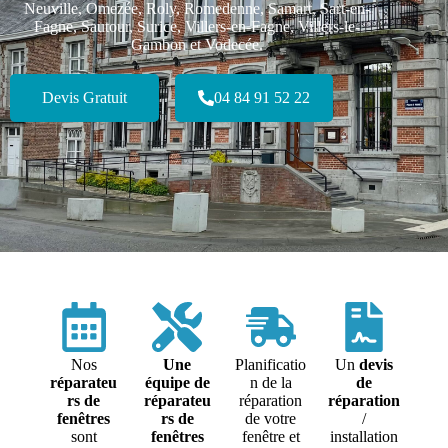
Neuville, Omezée, Roly, Romedenne, Samart, Sart-en-
Fagne, Sautour, Surice, Villers-en-Fagne, Villers-le-
Gambon et Vodecée.
Devis Gratuit
04 84 91 52 22
Nos
Une
Planificatio
Un
devis
réparateu
équipe de
n de la
de
rs de
réparateu
réparation
réparation
fenêtres
rs de
de votre
/
sont
fenêtres
fenêtre et
installation