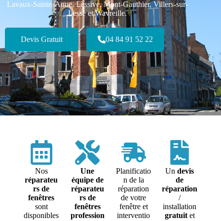
Lavaux-Sainte-Anne, Lessive, Mont-Gauthier, Villers-sur-
Lesse et Wavreille.
Devis Gratuit
04 84 91 52 22
Nos
Une
Planificatio
Un
devis
réparateu
équipe de
n de la
de
rs de
réparateu
réparation
réparation
fenêtres
rs de
de votre
/
sont
fenêtres
fenêtre et
installation
disponibles
profession
interventio
gratuit
et