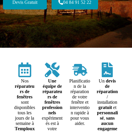
Devis Gratuit
04 84 91 52 22
Nos
Une
Planificatio
Un
devis
réparateu
équipe de
n de la
de
rs de
réparateu
réparation
réparation
fenêtres
rs de
de votre
/
sont
fenêtres
fenêtre et
installation
disponibles
profession
interventio
gratuit
et
tous les
nels
n rapide à
personnali
jours de la
expériment
pour vous
sé
,
sans
semaine à
és est à
aider.
aucun
Temploux
votre
engageme