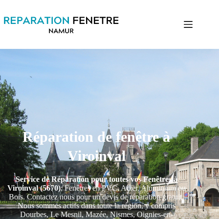
Réparation de fenêtre à
Viroinval
Service de Réparation pour toutes vos Fenêtres à
Viroinval (5670)
: Fenêtres en PVC, Acier, Aluminium ou
Bois. Contactez nous pour un devis de réparation gratuit.
Nous sommes actifs dans toute la région, y compris
Dourbes, Le Mesnil, Mazée, Nismes, Oignies-en-