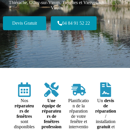
Thiérache, Olloy-sur-Viroin, Treignes et Vierves-sur-
Viroin.
Devis Gratuit
04 84 91 52 22
Nos
Une
Planificatio
Un
devis
réparateu
équipe de
n de la
de
rs de
réparateu
réparation
réparation
fenêtres
rs de
de votre
/
sont
fenêtres
fenêtre et
installation
disponibles
profession
interventio
gratuit
et